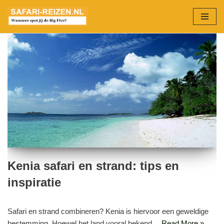
Ga
naar
de
inhoud
Kenia safari en strand: tips en
inspiratie
Safari en strand combineren? Kenia is hiervoor een geweldige
bestemming. Hoewel het land vooral bekend…
Read More »