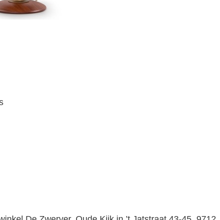
s
winkel De Zwerver,
Oude Kijk in ’t Jatstraat 43-45, 9712