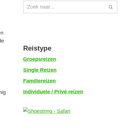
en
de
Reistype
Groepsreizen
Single Reizen
Familiereizen
Individuele / Privé reizen
nig