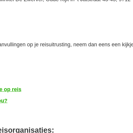
vullingen op je reisuitrusting, neem dan eens een kijkj
e op reis
ou?
eisorganisaties: