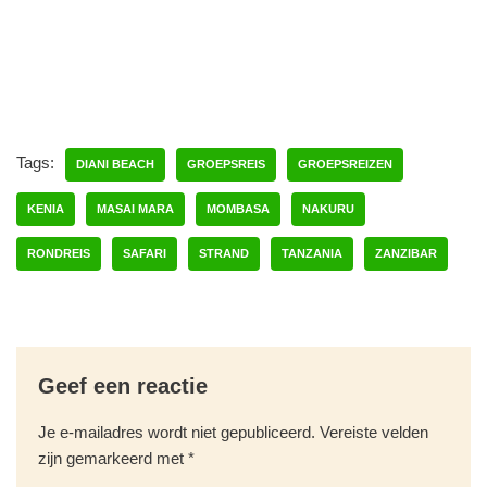
Tags:
DIANI BEACH
GROEPSREIS
GROEPSREIZEN
KENIA
MASAI MARA
MOMBASA
NAKURU
RONDREIS
SAFARI
STRAND
TANZANIA
ZANZIBAR
Geef een reactie
Je e-mailadres wordt niet gepubliceerd.
Vereiste velden
zijn gemarkeerd met
*