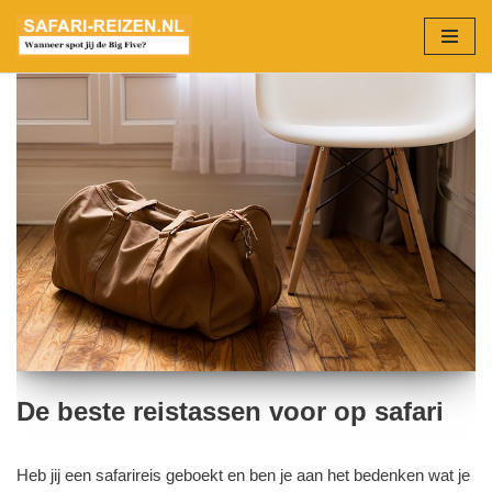
Ga
naar
de
inhoud
De beste reistassen voor op safari
Heb jij een safarireis geboekt en ben je aan het bedenken wat je