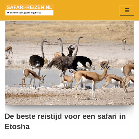
Ga
naar
de
inhoud
De beste reistijd voor een safari in
Etosha