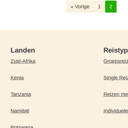
« Vorige
1
2
Landen
Reisty
Zuid-Afrika
Groepsrei
Kenia
Single Rei
Tanzania
Reizen met
Namibië
Individuele
Botswana