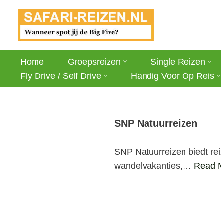
Ga
naar
de
Home
Groepsreizen
Single Reizen
inhoud
Fly Drive / Self Drive
Handig Voor Op Reis
SNP Natuurreizen
SNP Natuurreizen biedt rei
wandelvakanties,…
Read 