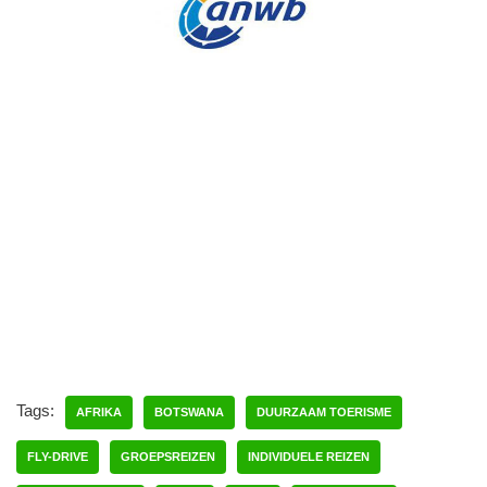
Tags:
AFRIKA
BOTSWANA
DUURZAAM TOERISME
FLY-DRIVE
GROEPSREIZEN
INDIVIDUELE REIZEN