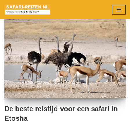
Ga
naar
de
inhoud
De beste reistijd voor een safari in
Etosha