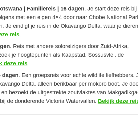
otswana | Familiereis | 16 dagen
. Je start deze reis bij
volgens met een eigen 4×4 door naar Chobe National Par
. Je eindigt je reis in de Okavango Delta, waar je diere
eze reis
.
agen
. Reis met andere soloreizigers door Zuid-Afrika,
ek je hoogtepunten als Kaapstad, Sossusvlei, de
k deze reis
.
5 dagen
. Een groepsreis voor echte wildlife liefhebbers. 
avango Delta, alleen berikbaar per mokoro boot. Je doe
n bezoekt de uitgestrekte zoutvlaktes van Makgadikgad
f bij de donderende Victoria Watervallen.
Bekijk deze rei