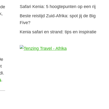
Safari Kenia: 5 hoogtepunten op een rij
 de
k,
Beste reistijd Zuid-Afrika: spot jij de Big
n
Five?
Kenia safari en strand: tips en inspiratie
Je
t
i.
s
.