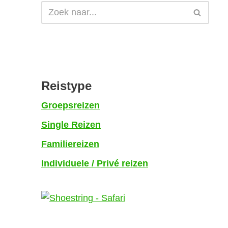
Reistype
Groepsreizen
Single Reizen
Familiereizen
Individuele / Privé reizen