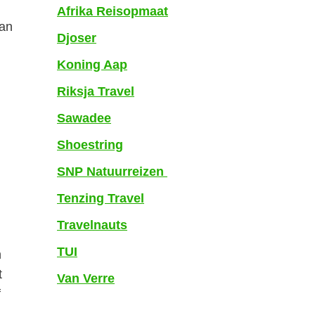
Afrika Reisopmaat
aan
Djoser
Koning Aap
Riksja Travel
Sawadee
Shoestring
SNP Natuurreizen
Tenzing Travel
Travelnauts
TUI
n
t
Van Verre
f