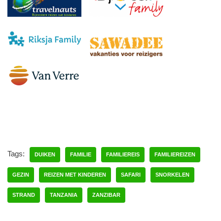
Tags:
DUIKEN
FAMILIE
FAMILIEREIS
FAMILIEREIZEN
GEZIN
REIZEN MET KINDEREN
SAFARI
SNORKELEN
STRAND
TANZANIA
ZANZIBAR