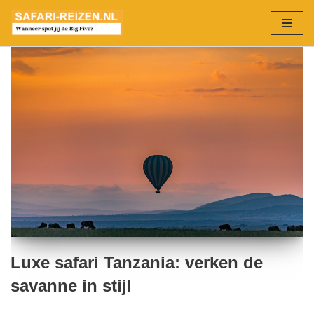
Ga
naar
de
inhoud
Luxe safari Tanzania: verken de
savanne in stijl