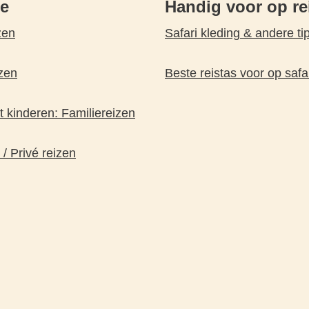
pe
Handig voor op re
zen
Safari kleding & andere ti
zen
Beste reistas voor op safa
 kinderen: Familiereizen
 / Privé reizen