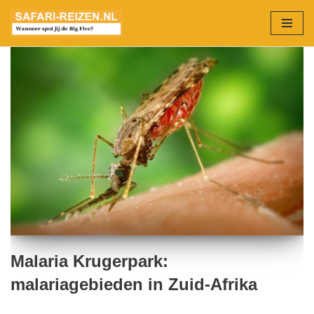
Ga
naar
de
inhoud
Malaria Krugerpark:
malariagebieden in Zuid-Afrika