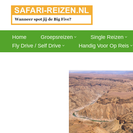
Ga
naar
de
Home
Groepsreizen
Single Reizen
inhoud
Fly Drive / Self Drive
Handig Voor Op Reis