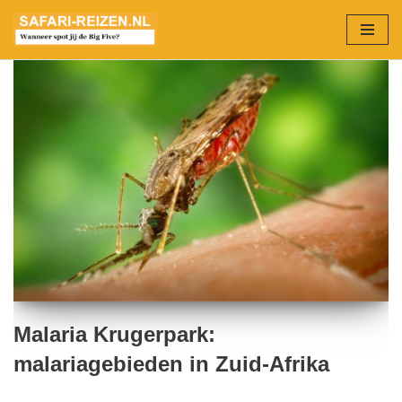
Ga
naar
de
inhoud
Malaria Krugerpark:
malariagebieden in Zuid-Afrika