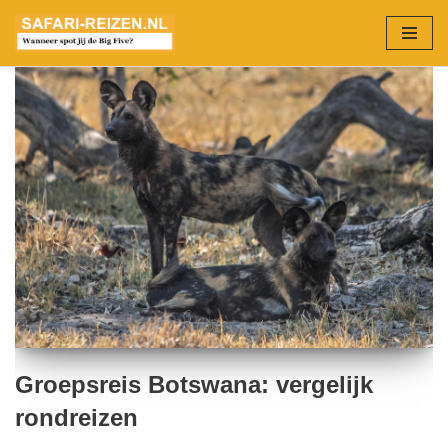
Ga
naar
de
inhoud
Groepsreis Botswana: vergelijk
rondreizen