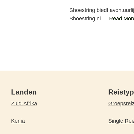
Shoestring biedt avontuur
Shoestring.nl.…
Read Mor
Landen
Reisty
Zuid-Afrika
Groepsrei
Kenia
Single Rei