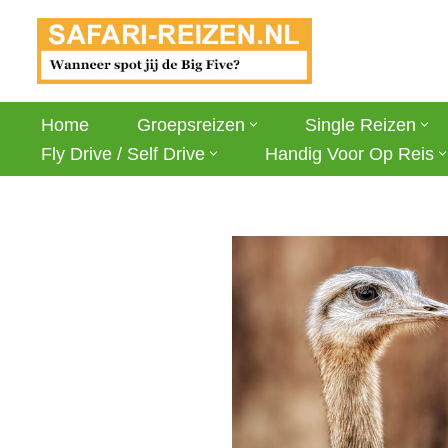
Ga
naar
de
Home
Groepsreizen
Single Reizen
inhoud
Fly Drive / Self Drive
Handig Voor Op Reis