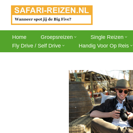
Ga
naar
de
Home
Groepsreizen
Single Reizen
inhoud
Fly Drive / Self Drive
Handig Voor Op Reis