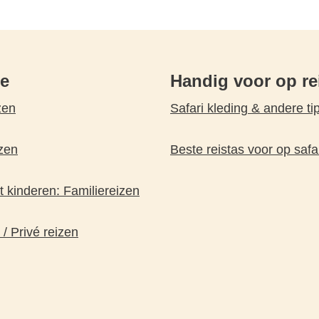
pe
Handig voor op re
zen
Safari kleding & andere ti
zen
Beste reistas voor op safa
 kinderen: Familiereizen
 / Privé reizen