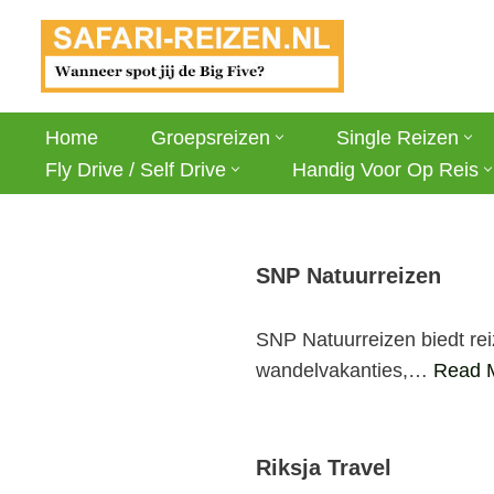
Ga
naar
de
Home
Groepsreizen
Single Reizen
inhoud
Fly Drive / Self Drive
Handig Voor Op Reis
SNP Natuurreizen
SNP Natuurreizen biedt rei
wandelvakanties,…
Read 
Riksja Travel