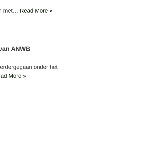
gon met…
Read More »
n van ANWB
verdergegaan onder het
ad More »